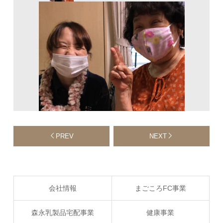
PREV
NEXT
会社情報
まごころFC事業
森永乳製品宅配事業
健康事業
会社概要
まごころサポ