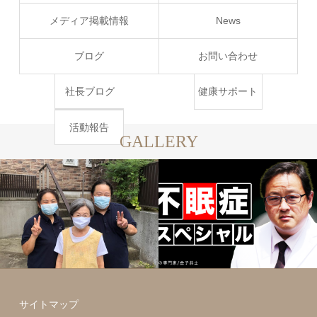
ート
メディア掲載情報
News
牛乳宅配につ
快眠サロン
代表者メッセ
ハウスクリー
いて
ージ
ニング
沿革
高圧洗浄クリ
ブログ
お問い合わせ
お試しサンプ
推拿整体
ーニング
ルのお申込み
宅配の一時休
アクセスマッ
健康サポート
社長ブログ
止をご希望の
プ
(健康教室・健
活動報告
GALLERY
方へ
康食品販売金
子商店)
サイトマップ