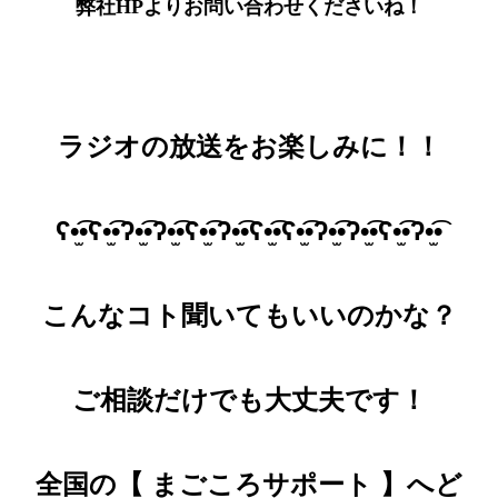
弊社HPよりお問い合わせくださいね！
ラジオの放送をお楽しみに！！
ʕ•̫͡•ʕ•̫͡•ʔ•̫͡•ʔ•̫͡•ʕ•̫͡•ʔ•̫͡•ʕ•̫͡•ʕ•̫͡•ʔ•̫͡•ʔ•̫͡•ʕ•̫͡•ʔ•̫͡•
こんなコト聞いてもいいのかな？
ご相談だけでも大丈夫です！
全国の【 まごころサポート 】へど