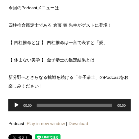
今回のPodcastメニューは…
四柱推命鑑定士である 倉藤 舞 先生がゲストに登場！
【 四柱推命とは 】 四柱推命は一言で表すと「愛」
【 休まない美学 】 金子恭士の鑑定結果とは
新分野へとさらなる挑戦を続ける「金子恭士」のPodcastをお
楽しみください！
音
声
00:00
00:00
プ
レ
ー
ヤ
Podcast:
Play in new window
|
Download
ー