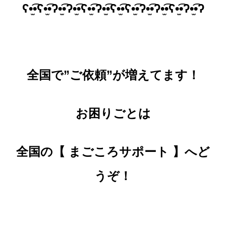
ʕ•̫͡•ʕ•̫͡•ʔ•̫͡•ʔ•̫͡•ʕ•̫͡•ʔ•̫͡•ʕ•̫͡•ʕ•̫͡•ʔ•̫͡•ʔ•̫͡•ʕ•̫͡•ʔ•̫͡•ʔ
全国で”ご依頼”が増えてます！
お困りごとは
全国の【 まごころサポート 】へど
うぞ！